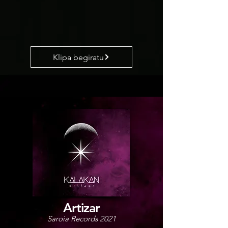
Klipa begiratu
Artizar
Saroia Records 2021