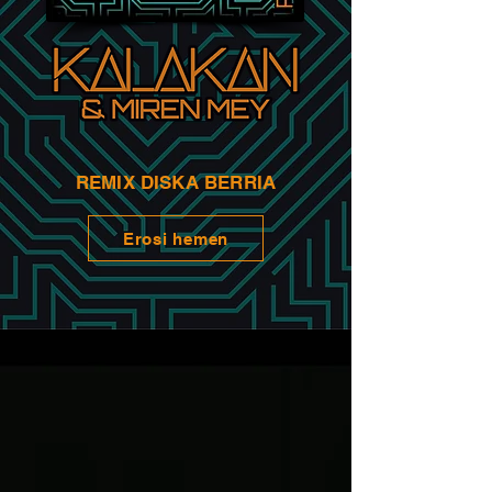
KALAKAN
"
"Talde bat. Hizkuntza bat. Musika bat.
REMIX DISKA BERRIA
Erosi hemen