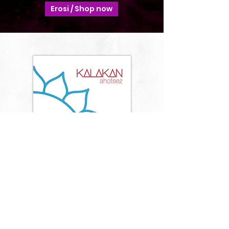
Erosi / Shop now
Ahotsez
Saroia Records 2022
Erosi / Shop now