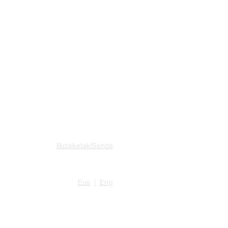
SAROIA RECORDS
Bidalketak/Sends
Eus
|
Eng