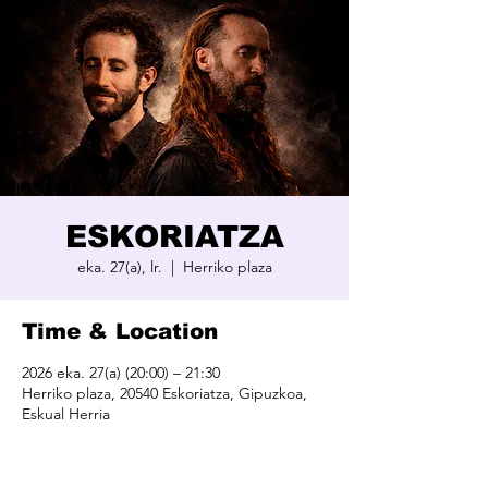
ESKORIATZA
eka. 27(a), lr.
  |  
Herriko plaza
Time & Location
2026 eka. 27(a) (20:00) – 21:30
Herriko plaza, 20540 Eskoriatza, Gipuzkoa,
Eskual Herria