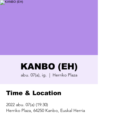
KANBO (EH)
abu. 07(a), ig.
  |  
Herriko Plaza
Time & Location
2022 abu. 07(a) (19:30)
Herriko Plaza, 64250 Kanbo, Euskal Herria