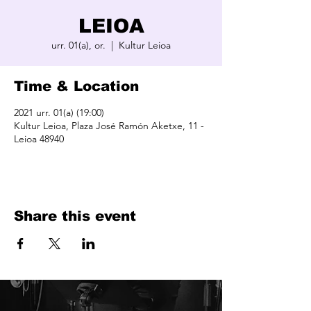
LEIOA
urr. 01(a), or.
  |  
Kultur Leioa
Time & Location
2021 urr. 01(a) (19:00)
Kultur Leioa, Plaza José Ramón Aketxe, 11 -
Leioa 48940
Share this event