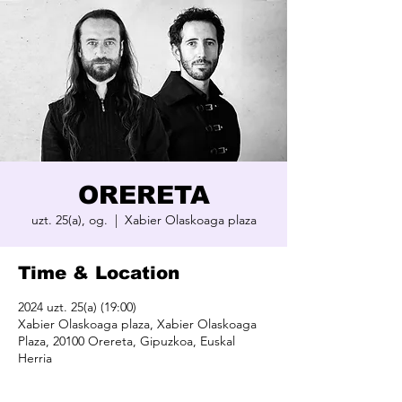
ORERETA
uzt. 25(a), og.
  |  
Xabier Olaskoaga plaza
Time & Location
2024 uzt. 25(a) (19:00)
Xabier Olaskoaga plaza, Xabier Olaskoaga
Plaza, 20100 Orereta, Gipuzkoa, Euskal
Herria